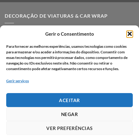
DECORAÇÃO DE VIATURAS & CAR WRAP
Decoração de Viaturas
Gerir o Consentimento
Car Wrap em Lisboa
Para fornecer as melhores experiências, usamos tecnologias como cookies
Decoração de viaturas em vinil
para armazenar e/ou aceder a informações do dispositivo. Consentir com
essas tecnologias nos permitirá processar dados, como comportamento de
Vantagens da decoração de viaturas
navegação ou IDs exclusivos neste site. Não consentir ou retirar o
consentimento pode afetar negativamante certos recursos e funções.
Processo criativo
Gerir serviços
Portfólio car wrap
Portfólio decoração de viaturas
ACEITAR
Perguntas frequentes
NEGAR
VER PREFERÊNCIAS
BLOG