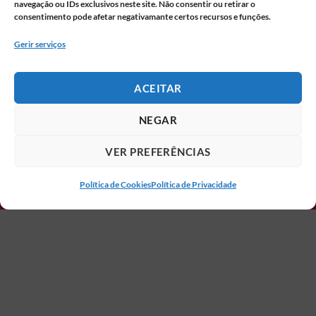
navegação ou IDs exclusivos neste site. Não consentir ou retirar o
consentimento pode afetar negativamante certos recursos e funções.
Gerir serviços
ACEITAR
NEGAR
VER PREFERÊNCIAS
Política de Cookies
Política de Privacidade
CRIATOPO AGÊNCIA DE PUBLICIDADE TEM OS
PREÇOS MAIS COMPETITIVOS “LOW COST ” EM
DECORAÇÃO DE VIATURAS EM LISBOA, LAYOUT
CRIATIVOS NA PERSONALIZAÇÃO DE VIATURAS
ATENDEMOS, CASCAIS, LISBOA, SINTRA, OEIRAS,
AMADORA,LOURES, ALMADA, ALGARVE.
DECORAÇÃO DE TODOS OS TIPOS DE CARROS.
PARA DECORAR UMA VIATURA OU UMA FROTA
DE VIATURAS ENCONTRE UMA EQUIPA