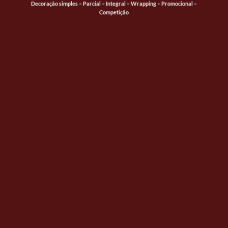
TRANSPARÊNCIA
Trabalhamos com marcas reconhecidas em vinil para viaturas, dando
assim a garantia tanto nos materiais como na instalação.