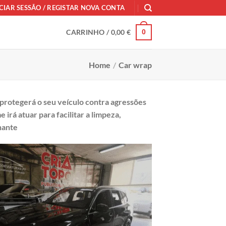
ICIAR SESSÃO / REGISTAR NOVA CONTA
CARRINHO /
0,00
€
0
Home
/
Car wrap
 protegerá o seu veículo contra agressões
 irá atuar para facilitar a limpeza,
hante