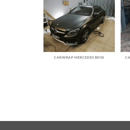
ENNE PELÍCULA
CARWRAP MERCEDES BENS
CA
CARROÇARIA E
AS ESCURA