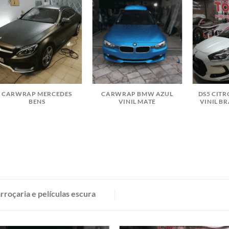
CARWRAP MERCEDES
CARWRAP BMW AZUL
DS5 CIT
BENS
VINIL MATE
VINIL B
roçaria e películas escura