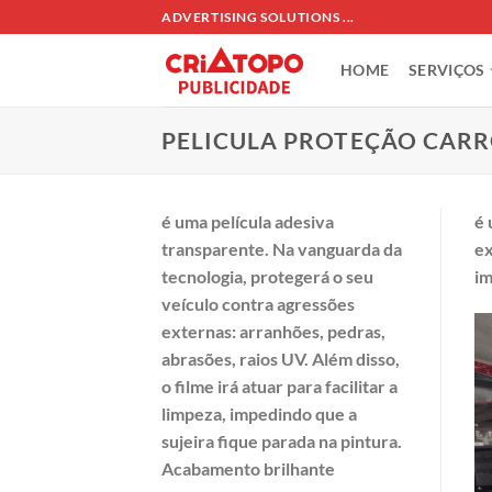
Skip
ADVERTISING SOLUTIONS ...
to
content
HOME
SERVIÇOS
PELICULA PROTEÇÃO CAR
é uma película adesiva
é 
transparente. Na vanguarda da
ex
tecnologia, protegerá o seu
im
veículo contra agressões
externas: arranhões, pedras,
abrasões, raios UV. Além disso,
o filme irá atuar para facilitar a
limpeza, impedindo que a
sujeira fique parada na pintura.
Acabamento brilhante