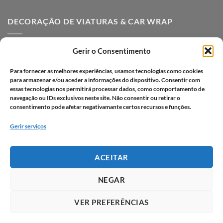
DECORAÇÃO DE VIATURAS & CAR WRAP
Decoração de Viaturas
Gerir o Consentimento
Car Wrap em Lisboa
Para fornecer as melhores experiências, usamos tecnologias como cookies
Decoração de viaturas em vinil
para armazenar e/ou aceder a informações do dispositivo. Consentir com
essas tecnologias nos permitirá processar dados, como comportamento de
Vantagens da decoração de viaturas
navegação ou IDs exclusivos neste site. Não consentir ou retirar o
consentimento pode afetar negativamante certos recursos e funções.
Processo criativo
Gerir serviços
Portfólio car wrap
Portfólio decoração de viaturas
ACEITAR
Perguntas frequentes
NEGAR
VER PREFERÊNCIAS
BLOG