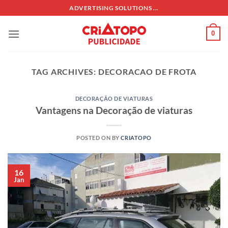
Skip
ADVERTISING SOLUTIONS ...
to
content
0
TAG ARCHIVES:
DECORACAO DE FROTA
DECORAÇÃO DE VIATURAS
Vantagens na Decoração de viaturas
POSTED ON
BY
CRIATOPO
16
Jan