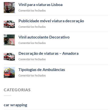
Vinil para viaturas Lisboa
em
Comentários fechados
Vinil
para
Publicidade móvel viatura decoração
viaturas
em
Comentários fechados
Lisboa
Publicidade
móvel
Vinil autocolante Decorativo
viatura
em
Comentários fechados
decoração
Vinil
autocolante
Decoração de viaturas – Amadora
Decorativo
em
Comentários fechados
Decoração
de
Tipologias de Ambulâncias
viaturas
em
Comentários fechados
–
Tipologias
Amadora
de
Ambulâncias
CATEGORIAS
car wrapping