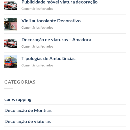
Publicidade móvel viatura decoração
viaturas
em
Comentários fechados
Lisboa
Publicidade
móvel
Vinil autocolante Decorativo
viatura
em
Comentários fechados
decoração
Vinil
autocolante
Decoração de viaturas – Amadora
Decorativo
em
Comentários fechados
Decoração
de
Tipologias de Ambulâncias
viaturas
em
Comentários fechados
–
Tipologias
Amadora
de
Ambulâncias
CATEGORIAS
car wrapping
Decoracão de Montras
Decoração de viaturas