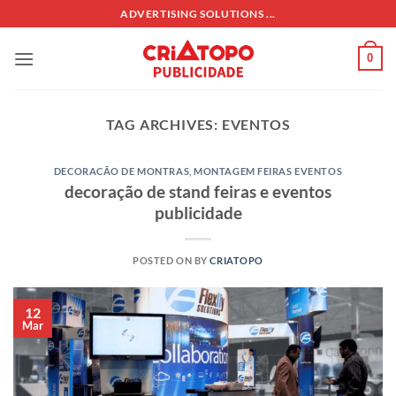
Skip
ADVERTISING SOLUTIONS ...
to
content
0
TAG ARCHIVES:
EVENTOS
DECORACÃO DE MONTRAS
,
MONTAGEM FEIRAS EVENTOS
decoração de stand feiras e eventos
publicidade
POSTED ON
BY
CRIATOPO
12
Mar