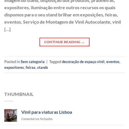
imagem do stand, disposição dos produtos, prateleiras,
expositores, iluminação entre outros recursos os quais
dispomos para o seu stand brilhar em exposições, feiras,
eventos. Serviço de Montagem de Vinil Autocolante, vinil
[…]
CONTINUE READING
→
Posted in
Sem categoria
|
Tagged
decoração de espaço vinil
,
eventos
,
expositores
,
feiras
,
stands
THUMBNAIL
Vinil para viaturas Lisboa
em
Comentários fechados
Vinil
para