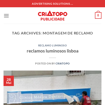
Skip
ADVERTISING SOLUTIONS ...
to
content
0
TAG ARCHIVES:
MONTAGEM DE RECLAMO
RECLAMO LUMINOSO
reclamos luminosos lisboa
POSTED ON
BY
CRIATOPO
28
Mai