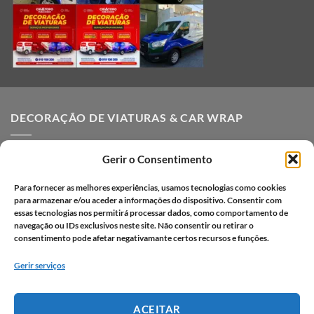
DECORAÇÃO DE VIATURAS & CAR WRAP
Decoração de Viaturas
Gerir o Consentimento
Car Wrap em Lisboa
Para fornecer as melhores experiências, usamos tecnologias como cookies
Decoração de viaturas em vinil
para armazenar e/ou aceder a informações do dispositivo. Consentir com
essas tecnologias nos permitirá processar dados, como comportamento de
Vantagens da decoração de viaturas
navegação ou IDs exclusivos neste site. Não consentir ou retirar o
consentimento pode afetar negativamante certos recursos e funções.
Processo criativo
Gerir serviços
Portfólio car wrap
Portfólio decoração de viaturas
ACEITAR
Perguntas frequentes