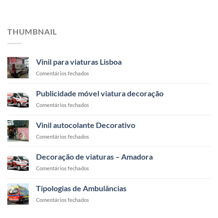
THUMBNAIL
Vinil para viaturas Lisboa
em
Comentários fechados
Vinil
para
Publicidade móvel viatura decoração
viaturas
em
Comentários fechados
Lisboa
Publicidade
móvel
Vinil autocolante Decorativo
viatura
em
Comentários fechados
decoração
Vinil
autocolante
Decoração de viaturas – Amadora
Decorativo
em
Comentários fechados
Decoração
de
Tipologias de Ambulâncias
viaturas
em
Comentários fechados
–
Tipologias
Amadora
de