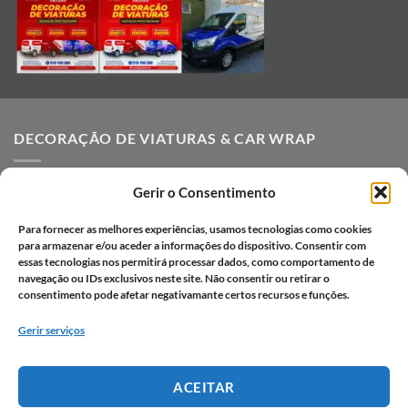
DECORAÇÃO DE VIATURAS & CAR WRAP
Decoração de Viaturas
Gerir o Consentimento
Car Wrap em Lisboa
Para fornecer as melhores experiências, usamos tecnologias como cookies
Decoração de viaturas em vinil
para armazenar e/ou aceder a informações do dispositivo. Consentir com
essas tecnologias nos permitirá processar dados, como comportamento de
Vantagens da decoração de viaturas
navegação ou IDs exclusivos neste site. Não consentir ou retirar o
consentimento pode afetar negativamante certos recursos e funções.
Processo criativo
Gerir serviços
Portfólio car wrap
Portfólio decoração de viaturas
ACEITAR
Perguntas frequentes