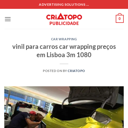
Skip
ADVERTISING SOLUTIONS ...
to
content
0
CAR WRAPPING
vinil para carros car wrapping preços
em Lisboa 3m 1080
POSTED ON
BY
CRIATOPO